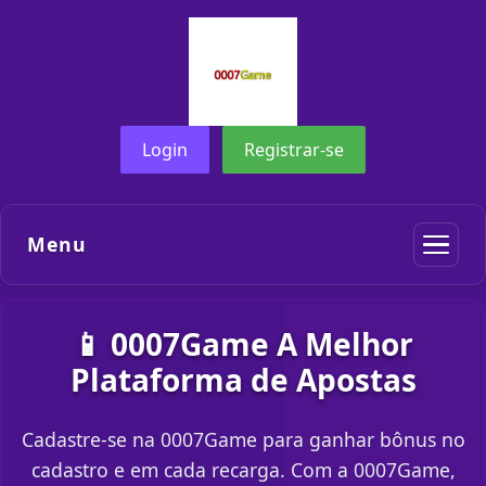
Login
Registrar-se
Menu
📱 0007Game A Melhor
Plataforma de Apostas
Cadastre-se na 0007Game para ganhar bônus no
cadastro e em cada recarga. Com a 0007Game,