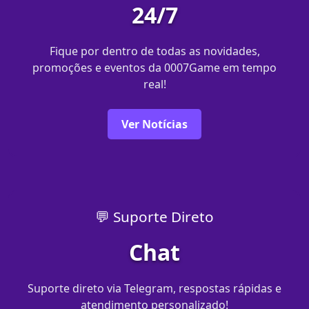
24/7
Fique por dentro de todas as novidades,
promoções e eventos da 0007Game em tempo
real!
Ver Notícias
💬 Suporte Direto
Chat
Suporte direto via Telegram, respostas rápidas e
atendimento personalizado!