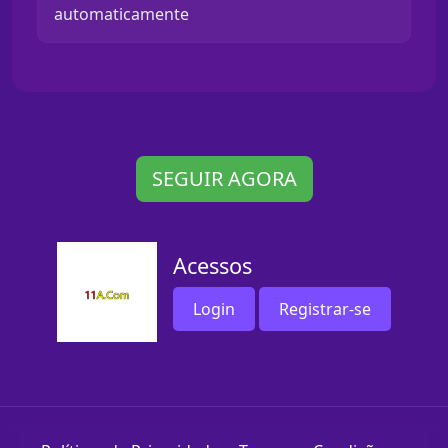
automaticamente
SEGUIR AGORA
Acessos
Login
Registrar-se