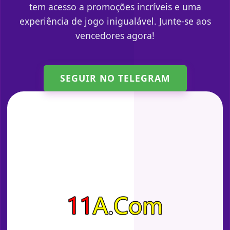
tem acesso a promoções incríveis e uma
experiência de jogo inigualável. Junte-se aos
vencedores agora!
SEGUIR NO TELEGRAM