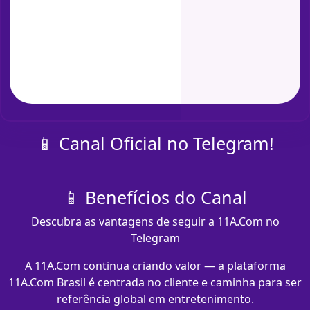
📱 Canal Oficial no Telegram!
📱 Benefícios do Canal
Descubra as vantagens de seguir a 11A.Com no
Telegram
A 11A.Com continua criando valor — a plataforma
11A.Com Brasil é centrada no cliente e caminha para ser
referência global em entretenimento.