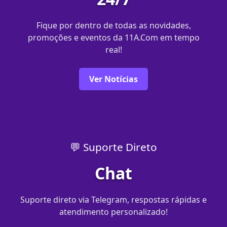
Fique por dentro de todas as novidades,
promoções e eventos da 11A.Com em tempo
real!
Ver Notícias
💬 Suporte Direto
Chat
Suporte direto via Telegram, respostas rápidas e
atendimento personalizado!