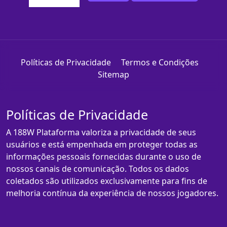
Políticas de Privacidade
Termos e Condições
Sitemap
Políticas de Privacidade
A 188W Plataforma valoriza a privacidade de seus
usuários e está empenhada em proteger todas as
informações pessoais fornecidas durante o uso de
nossos canais de comunicação. Todos os dados
coletados são utilizados exclusivamente para fins de
melhoria contínua da experiência de nossos jogadores.