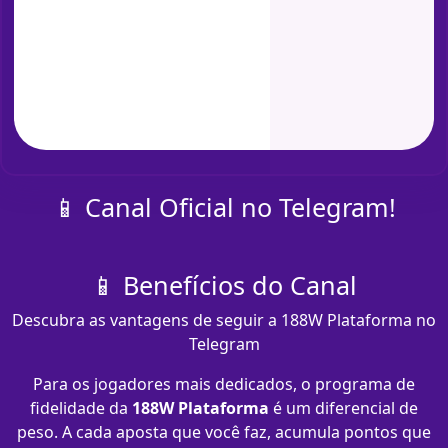
📱 Canal Oficial no Telegram!
📱 Benefícios do Canal
Descubra as vantagens de seguir a 188W Plataforma no
Telegram
Para os jogadores mais dedicados, o programa de
fidelidade da
188W Plataforma
é um diferencial de
peso. A cada aposta que você faz, acumula pontos que