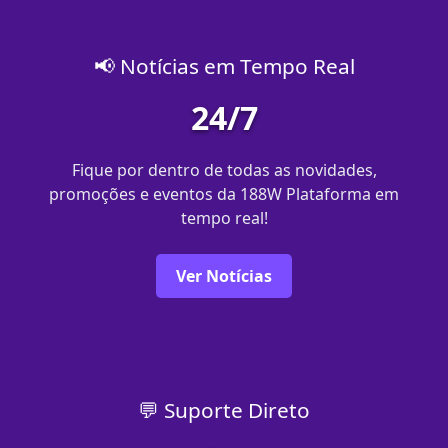
📢 Notícias em Tempo Real
24/7
Fique por dentro de todas as novidades,
promoções e eventos da 188W Plataforma em
tempo real!
Ver Notícias
💬 Suporte Direto