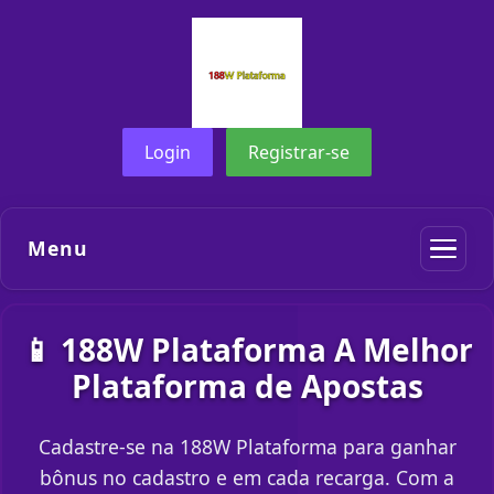
Login
Registrar-se
Menu
📱 188W Plataforma A Melhor
Plataforma de Apostas
Cadastre-se na 188W Plataforma para ganhar
bônus no cadastro e em cada recarga. Com a