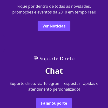
Fique por dentro de todas as novidades,
promoções e eventos da 2010 em tempo real!
Ver Notícias
💬 Suporte Direto
Chat
Suporte direto via Telegram, respostas rápidas e
atendimento personalizado!
Falar Suporte