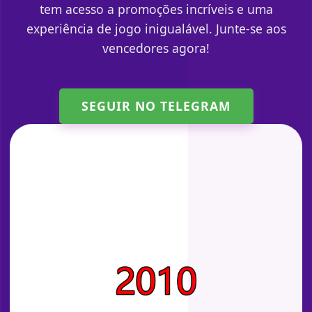
tem acesso a promoções incríveis e uma
experiência de jogo inigualável. Junte-se aos
vencedores agora!
SEGUIR NO TELEGRAM