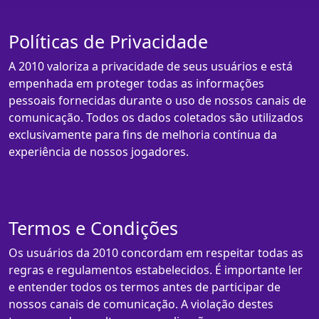
Políticas de Privacidade
A 2010 valoriza a privacidade de seus usuários e está
empenhada em proteger todas as informações
pessoais fornecidas durante o uso de nossos canais de
comunicação. Todos os dados coletados são utilizados
exclusivamente para fins de melhoria contínua da
experiência de nossos jogadores.
Termos e Condições
Os usuários da 2010 concordam em respeitar todas as
regras e regulamentos estabelecidos. É importante ler
e entender todos os termos antes de participar de
nossos canais de comunicação. A violação destes