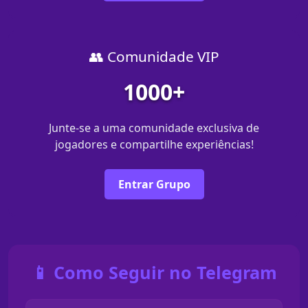
👥 Comunidade VIP
1000+
Junte-se a uma comunidade exclusiva de
jogadores e compartilhe experiências!
Entrar Grupo
📱 Como Seguir no Telegram