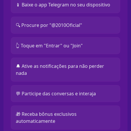
📱 Baixe o app Telegram no seu dispositivo
🔍 Procure por "@2010Oficial"
👆 Toque em "Entrar" ou "Join"
🔔 Ative as notificações para não perder
nada
💬 Participe das conversas e interaja
🎁 Receba bônus exclusivos
automaticamente