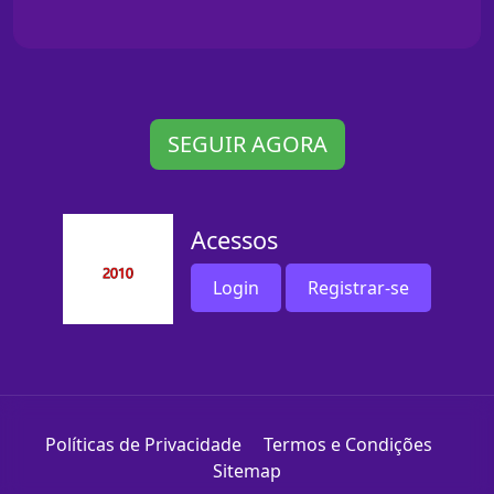
SEGUIR AGORA
Acessos
Login
Registrar-se
Políticas de Privacidade
Termos e Condições
Sitemap