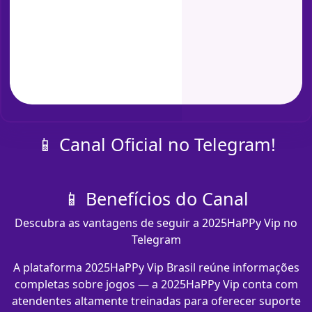
📱 Canal Oficial no Telegram!
📱 Benefícios do Canal
Descubra as vantagens de seguir a 2025HaPPy Vip no
Telegram
A plataforma 2025HaPPy Vip Brasil reúne informações
completas sobre jogos — a 2025HaPPy Vip conta com
atendentes altamente treinadas para oferecer suporte