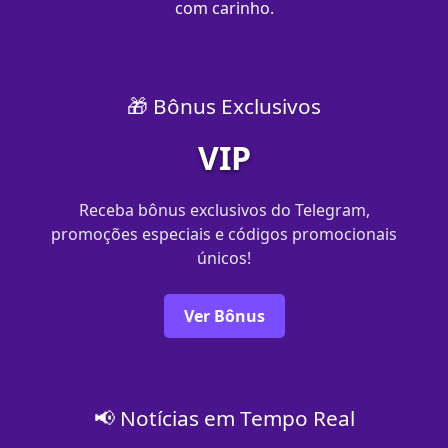
com carinho.
🎁 Bônus Exclusivos
VIP
Receba bônus exclusivos do Telegram,
promoções especiais e códigos promocionais
únicos!
Ver Bônus
📢 Notícias em Tempo Real