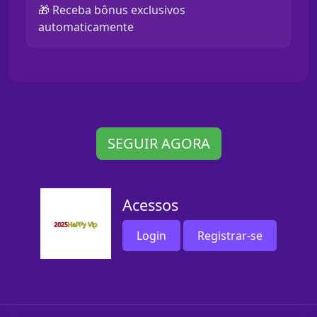
🎁 Receba bônus exclusivos
automaticamente
SEGUIR AGORA
Acessos
Login
Registrar-se