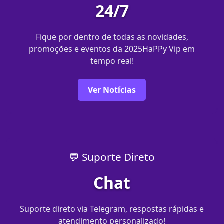
24/7
Fique por dentro de todas as novidades,
promoções e eventos da 2025HaPPy Vip em
tempo real!
Ver Notícias
💬 Suporte Direto
Chat
Suporte direto via Telegram, respostas rápidas e
atendimento personalizado!