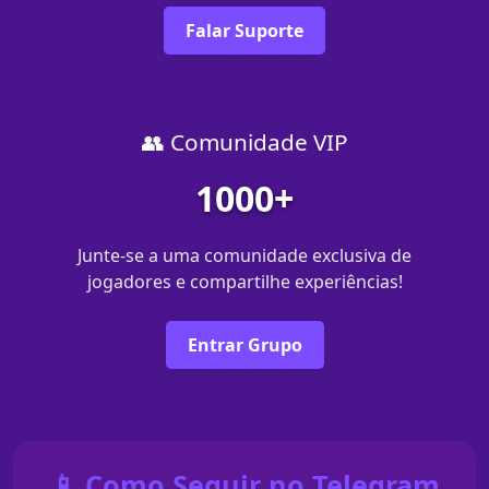
Falar Suporte
👥 Comunidade VIP
1000+
Junte-se a uma comunidade exclusiva de
jogadores e compartilhe experiências!
Entrar Grupo
📱 Como Seguir no Telegram