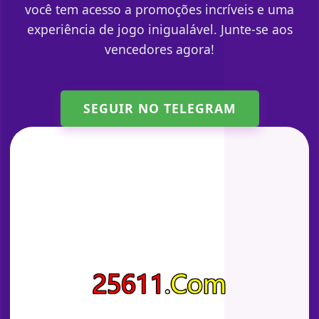
você tem acesso a promoções incríveis e uma
experiência de jogo inigualável. Junte-se aos
vencedores agora!
SEGUIR NO TELEGRAM