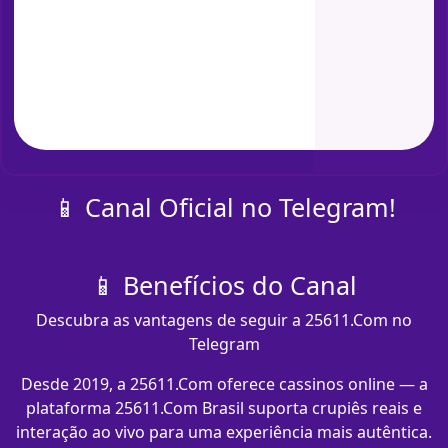
📱 Canal Oficial no Telegram!
📱 Benefícios do Canal
Descubra as vantagens de seguir a 25611.Com no
Telegram
Desde 2019, a 25611.Com oferece cassinos online — a
plataforma 25611.Com Brasil suporta crupiês reais e
interação ao vivo para uma experiência mais autêntica.