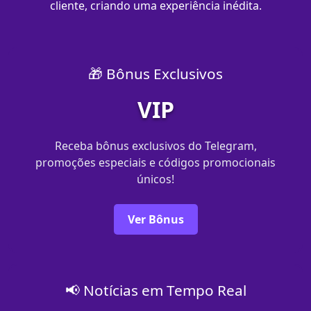
cliente, criando uma experiência inédita.
🎁 Bônus Exclusivos
VIP
Receba bônus exclusivos do Telegram,
promoções especiais e códigos promocionais
únicos!
Ver Bônus
📢 Notícias em Tempo Real