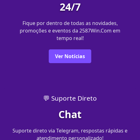
24/7
Fique por dentro de todas as novidades,
promoções e eventos da 2587Win.Com em
tempo real!
Ver Notícias
💬 Suporte Direto
Chat
Suporte direto via Telegram, respostas rápidas e
atendimento personalizado!