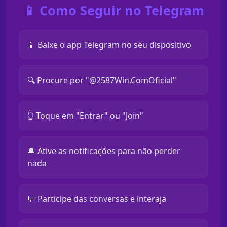
📱 Como Seguir no Telegram
📱 Baixe o app Telegram no seu dispositivo
🔍 Procure por "@2587Win.ComOficial"
👆 Toque em "Entrar" ou "Join"
🔔 Ative as notificações para não perder
nada
💬 Participe das conversas e interaja