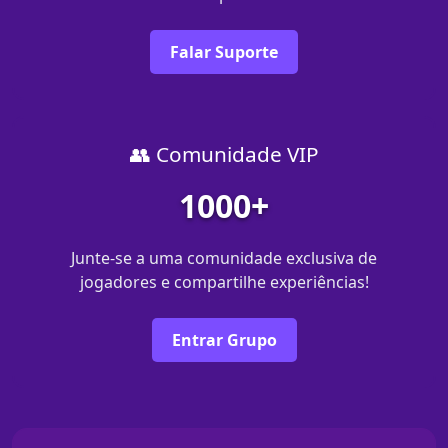
Falar Suporte
👥 Comunidade VIP
1000+
Junte-se a uma comunidade exclusiva de
jogadores e compartilhe experiências!
Entrar Grupo