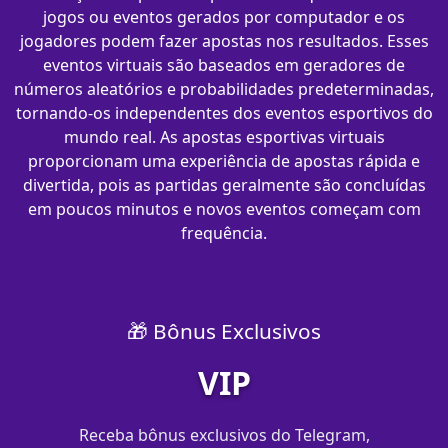
jogos ou eventos gerados por computador e os
jogadores podem fazer apostas nos resultados. Esses
eventos virtuais são baseados em geradores de
números aleatórios e probabilidades predeterminadas,
tornando-os independentes dos eventos esportivos do
mundo real. As apostas esportivas virtuais
proporcionam uma experiência de apostas rápida e
divertida, pois as partidas geralmente são concluídas
em poucos minutos e novos eventos começam com
frequência.
🎁 Bônus Exclusivos
VIP
Receba bônus exclusivos do Telegram,