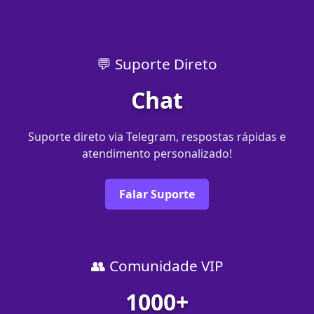
💬 Suporte Direto
Chat
Suporte direto via Telegram, respostas rápidas e
atendimento personalizado!
Falar Suporte
👥 Comunidade VIP
1000+