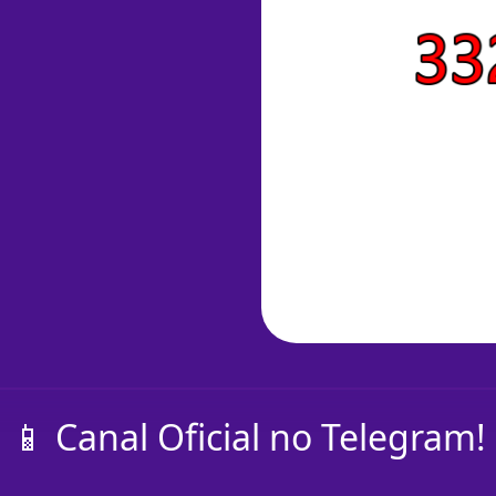
📱 Canal Oficial no Telegram!