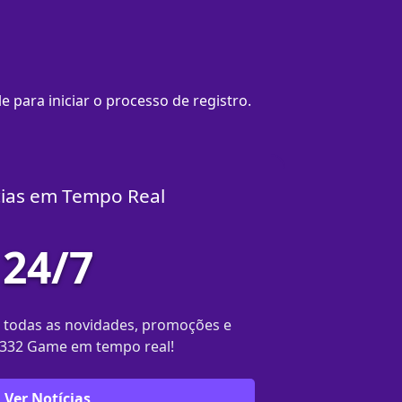
e para iniciar o processo de registro.
cias em Tempo Real
24/7
e todas as novidades, promoções e
 332 Game em tempo real!
Ver Notícias