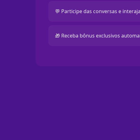
💬 Participe das conversas e interaj
🎁 Receba bônus exclusivos autom