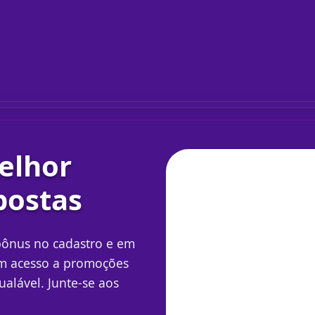
elhor
postas
bônus no cadastro e em
em acesso a promoções
ualável. Junte-se aos