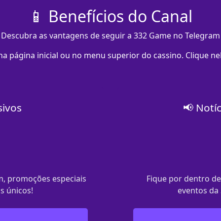
📱 Benefícios do Canal
Descubra as vantagens de seguir a 332 Game no Telegram
a página inicial ou no menu superior do cassino. Clique nel
sivos
📢 Notí
m, promoções especiais
Fique por dentro d
s únicos!
eventos da