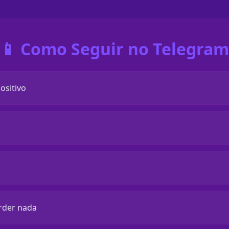
📱 Como Seguir no Telegram
ositivo
erder nada