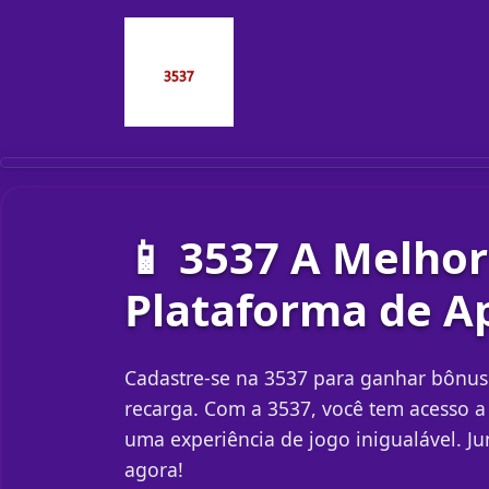
📱 3537 A Melhor
Plataforma de A
Cadastre-se na 3537 para ganhar bônus
recarga. Com a 3537, você tem acesso a
uma experiência de jogo inigualável. J
agora!