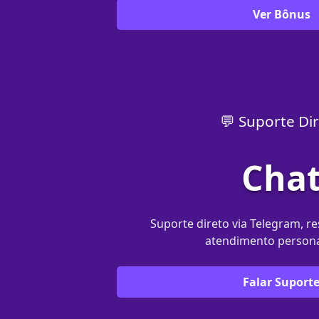
Ver Bônus
💬 Suporte Di
Cha
Suporte direto via Telegram, r
atendimento persona
Falar Suport