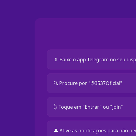
📱 Baixe o app Telegram no seu disp
🔍 Procure por "@3537Oficial"
👆 Toque em "Entrar" ou "Join"
🔔 Ative as notificações para não p