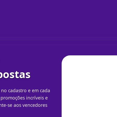
postas
 no cadastro e em cada
 promoções incríveis e
unte-se aos vencedores