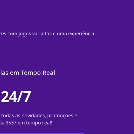
ntes com jogos variados e uma experiência
cias em Tempo Real
24/7
e todas as novidades, promoções e
da 3537 em tempo real!