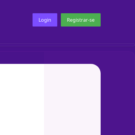
Login
Registrar-se