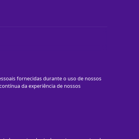
essoais fornecidas durante o uso de nossos
 contínua da experiência de nossos