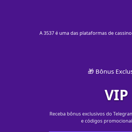
A 3537 é uma das plataformas de cassino 
🎁 Bônus Exclu
VIP
Receba bônus exclusivos do Telegra
e códigos promocionai