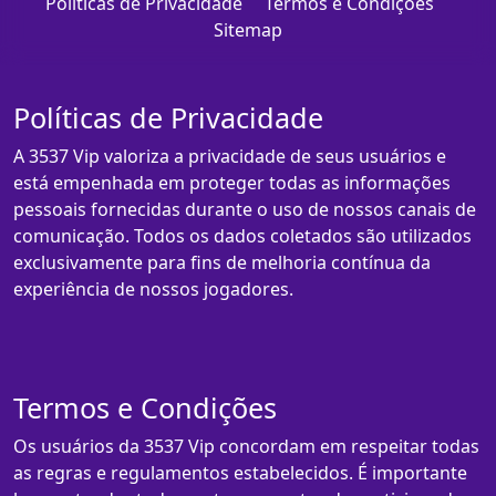
Políticas de Privacidade
Termos e Condições
Sitemap
Políticas de Privacidade
A 3537 Vip valoriza a privacidade de seus usuários e
está empenhada em proteger todas as informações
pessoais fornecidas durante o uso de nossos canais de
comunicação. Todos os dados coletados são utilizados
exclusivamente para fins de melhoria contínua da
experiência de nossos jogadores.
Termos e Condições
Os usuários da 3537 Vip concordam em respeitar todas
as regras e regulamentos estabelecidos. É importante