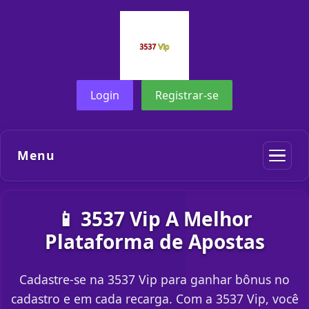
Login
Registrar-se
Menu
📱 3537 Vip A Melhor
Plataforma de Apostas
Cadastre-se na 3537 Vip para ganhar bônus no
cadastro e em cada recarga. Com a 3537 Vip, você