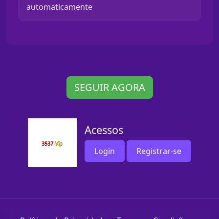
automaticamente
SEGUIR AGORA
Acessos
Login
Registrar-se