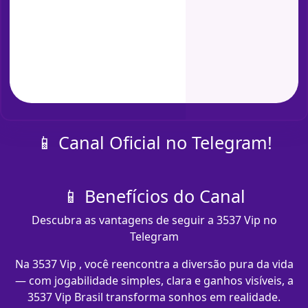
📱 Canal Oficial no Telegram!
📱 Benefícios do Canal
Descubra as vantagens de seguir a 3537 Vip no
Telegram
Na 3537 Vip , você reencontra a diversão pura da vida
— com jogabilidade simples, clara e ganhos visíveis, a
3537 Vip Brasil transforma sonhos em realidade.