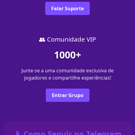
Falar Suporte
👥 Comunidade VIP
1000+
Junte-se a uma comunidade exclusiva de
jogadores e compartilhe experiências!
Entrar Grupo
📱 Como Seguir no Telegram