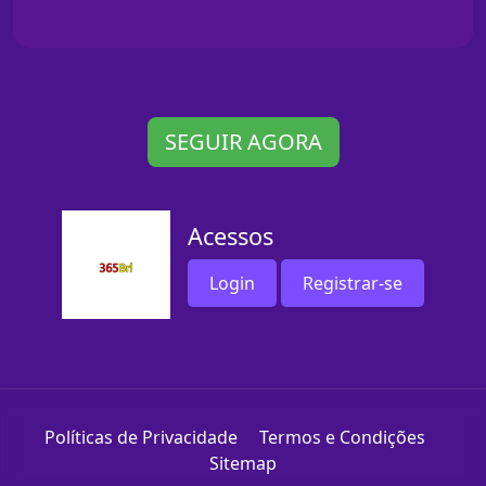
SEGUIR AGORA
Acessos
Login
Registrar-se
Políticas de Privacidade
Termos e Condições
Sitemap