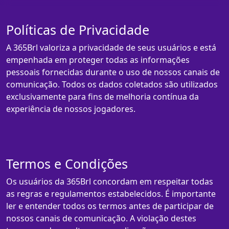
Políticas de Privacidade
A 365Brl valoriza a privacidade de seus usuários e está
empenhada em proteger todas as informações
pessoais fornecidas durante o uso de nossos canais de
comunicação. Todos os dados coletados são utilizados
exclusivamente para fins de melhoria contínua da
experiência de nossos jogadores.
Termos e Condições
Os usuários da 365Brl concordam em respeitar todas
as regras e regulamentos estabelecidos. É importante
ler e entender todos os termos antes de participar de
nossos canais de comunicação. A violação destes