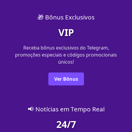
🎁 Bônus Exclusivos
VIP
Receba bônus exclusivos do Telegram,
promoções especiais e códigos promocionais
únicos!
Ver Bônus
📢 Notícias em Tempo Real
24/7