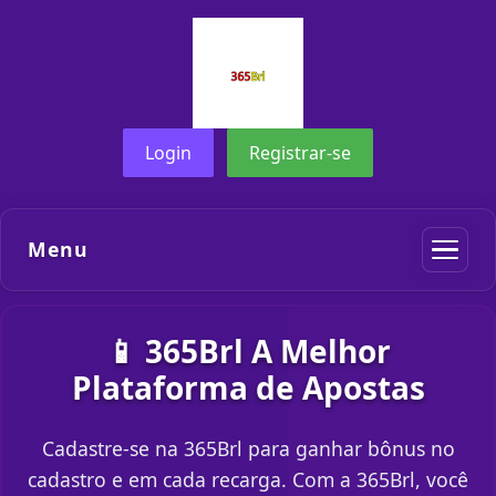
Login
Registrar-se
Menu
📱 365Brl A Melhor
Plataforma de Apostas
Cadastre-se na 365Brl para ganhar bônus no
cadastro e em cada recarga. Com a 365Brl, você