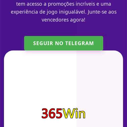
tem acesso a promoções incríveis e uma
experiência de jogo inigualável. Junte-se aos
vencedores agora!
SEGUIR NO TELEGRAM