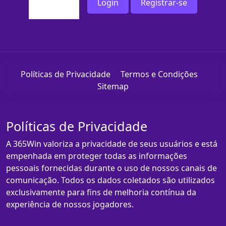
Login
Registrar-se
Políticas de Privacidade
Termos e Condições
Sitemap
Políticas de Privacidade
A 365Win valoriza a privacidade de seus usuários e está
empenhada em proteger todas as informações
pessoais fornecidas durante o uso de nossos canais de
comunicação. Todos os dados coletados são utilizados
exclusivamente para fins de melhoria contínua da
experiência de nossos jogadores.