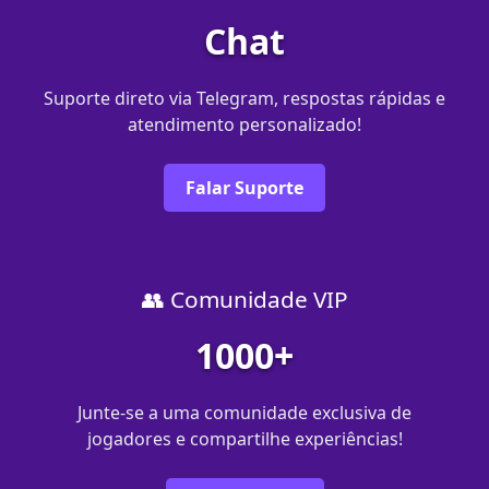
Chat
Suporte direto via Telegram, respostas rápidas e
atendimento personalizado!
Falar Suporte
👥 Comunidade VIP
1000+
Junte-se a uma comunidade exclusiva de
jogadores e compartilhe experiências!