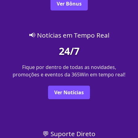
Ver Bônus
📢 Notícias em Tempo Real
24/7
Fique por dentro de todas as novidades,
promoções e eventos da 365Win em tempo real!
Ver Notícias
💬 Suporte Direto