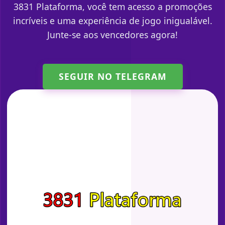
3831 Plataforma, você tem acesso a promoções
incríveis e uma experiência de jogo inigualável.
Junte-se aos vencedores agora!
SEGUIR NO TELEGRAM