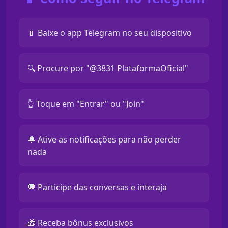
📱 Baixe o app Telegram no seu dispositivo
🔍 Procure por "@3831 PlataformaOficial"
👆 Toque em "Entrar" ou "Join"
🔔 Ative as notificações para não perder
nada
💬 Participe das conversas e interaja
🎁 Receba bônus exclusivos