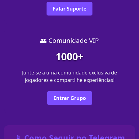
Falar Suporte
👥 Comunidade VIP
1000+
Junte-se a uma comunidade exclusiva de
jogadores e compartilhe experiências!
Entrar Grupo
📱 Como Seguir no Telegram