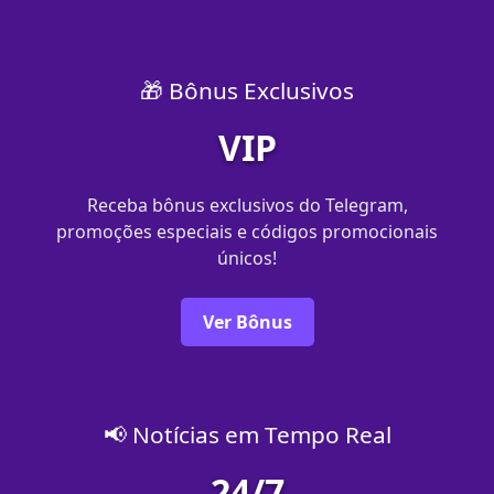
🎁 Bônus Exclusivos
VIP
Receba bônus exclusivos do Telegram,
promoções especiais e códigos promocionais
únicos!
Ver Bônus
📢 Notícias em Tempo Real
24/7