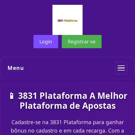
Login
Registrar-se
Menu
📱 3831 Plataforma A Melhor
Plataforma de Apostas
Cadastre-se na 3831 Plataforma para ganhar
bônus no cadastro e em cada recarga. Com a