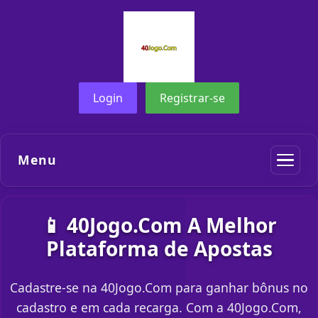
Login
Registrar-se
Menu
📱 40Jogo.Com A Melhor
Plataforma de Apostas
Cadastre-se na 40Jogo.Com para ganhar bônus no
cadastro e em cada recarga. Com a 40Jogo.Com,