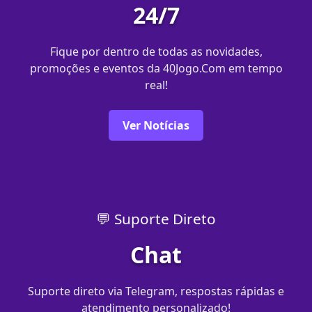
24/7
Fique por dentro de todas as novidades,
promoções e eventos da 40Jogo.Com em tempo
real!
Ver Notícias
💬 Suporte Direto
Chat
Suporte direto via Telegram, respostas rápidas e
atendimento personalizado!