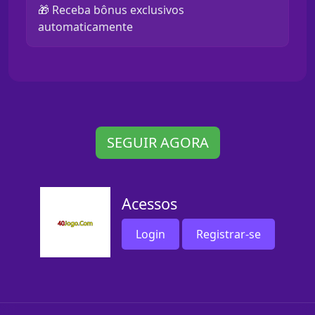
🎁 Receba bônus exclusivos
automaticamente
SEGUIR AGORA
Acessos
Login
Registrar-se