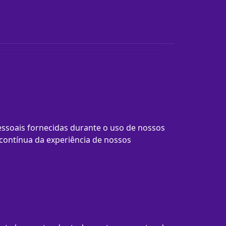
essoais fornecidas durante o uso de nossos
 contínua da experiência de nossos