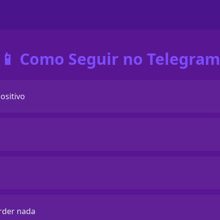
📱 Como Seguir no Telegram
ositivo
erder nada