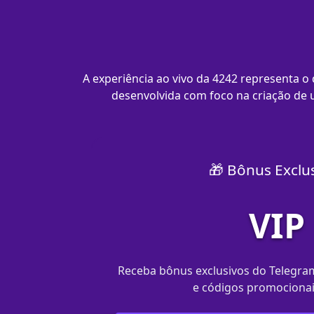
A experiência ao vivo da 4242 representa 
desenvolvida com foco na criação de u
🎁 Bônus Exclu
VIP
Receba bônus exclusivos do Telegra
e códigos promocionai