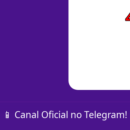
📱 Canal Oficial no Telegram!