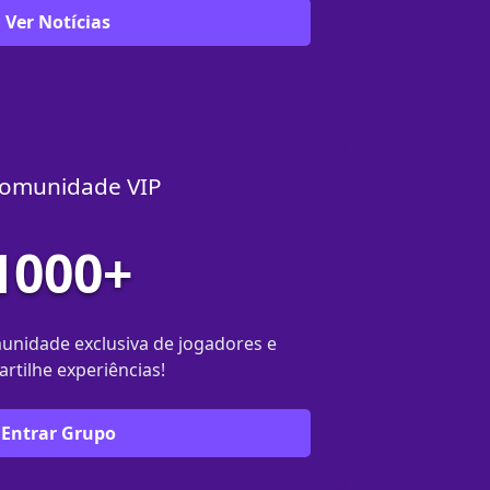
Ver Notícias
Comunidade VIP
1000+
unidade exclusiva de jogadores e
rtilhe experiências!
Entrar Grupo