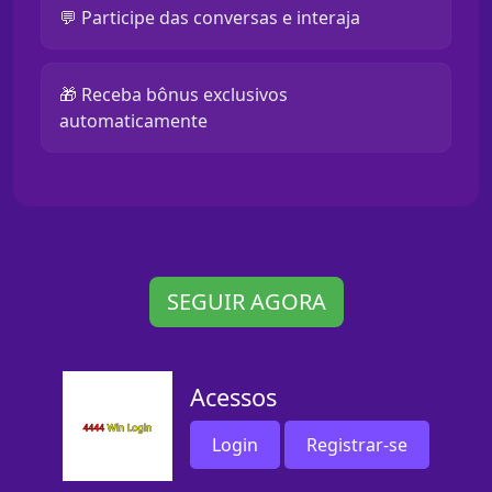
💬 Participe das conversas e interaja
🎁 Receba bônus exclusivos
automaticamente
SEGUIR AGORA
Acessos
Login
Registrar-se