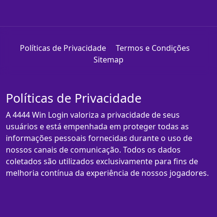
Políticas de Privacidade
Termos e Condições
Sitemap
Políticas de Privacidade
A 4444 Win Login valoriza a privacidade de seus
usuários e está empenhada em proteger todas as
informações pessoais fornecidas durante o uso de
nossos canais de comunicação. Todos os dados
coletados são utilizados exclusivamente para fins de
melhoria contínua da experiência de nossos jogadores.