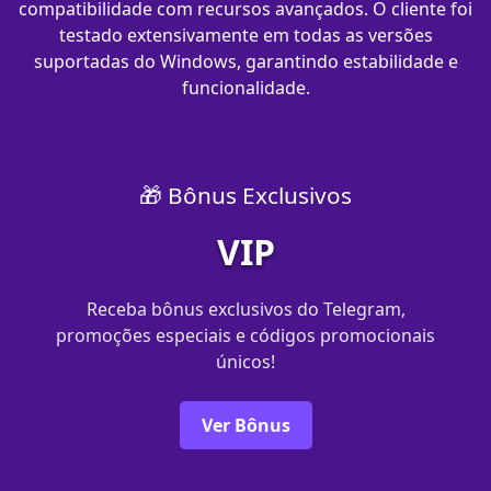
compatibilidade com recursos avançados. O cliente foi
testado extensivamente em todas as versões
suportadas do Windows, garantindo estabilidade e
funcionalidade.
🎁 Bônus Exclusivos
VIP
Receba bônus exclusivos do Telegram,
promoções especiais e códigos promocionais
únicos!
Ver Bônus