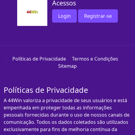
Acessos
Login
Registrar-se
Políticas de Privacidade
Termos e Condições
Sitemap
Políticas de Privacidade
A 44Win valoriza a privacidade de seus usuários e está
empenhada em proteger todas as informações
pessoais fornecidas durante o uso de nossos canais de
comunicação. Todos os dados coletados são utilizados
exclusivamente para fins de melhoria contínua da