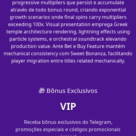
progressive multipliers que persist e accumulate
através de todo bonus round, criando exponential
growth scenarios onde final spins carry multipliers
exceeding 100x. Visual presentation emprega Greek
temple architecture rendering, lightning effects using
particle systems, e orchestral soundtrack elevando
production value. Ante Bet e Buy Feature mantém
mechanical consistency com Sweet Bonanza, facilitando
player migration entre titles related mechanically.
🎁 Bônus Exclusivos
VIP
Receba bônus exclusivos do Telegram,
promoções especiais e códigos promocionais