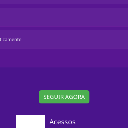
a
aticamente
SEGUIR AGORA
Acessos