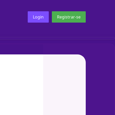
Login
Registrar-se