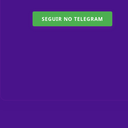
SEGUIR NO TELEGRAM