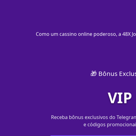
Como um cassino online poderoso, a 48X Jog
🎁 Bônus Exclu
VIP
Receba bônus exclusivos do Telegra
e códigos promocionai