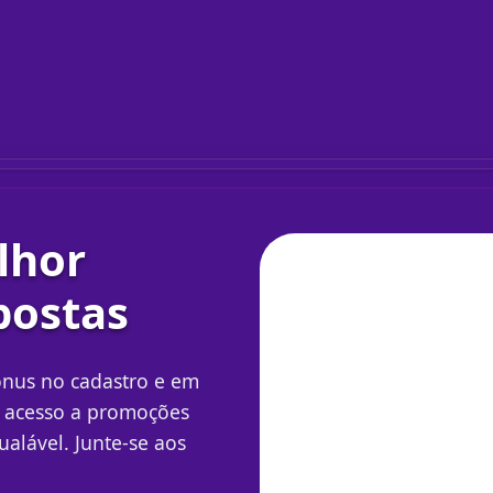
lhor
postas
ônus no cadastro e em
m acesso a promoções
ualável. Junte-se aos