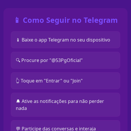
📱 Como Seguir no Telegram
📱 Baixe o app Telegram no seu dispositivo
🔍 Procure por "@53PgOficial"
👆 Toque em "Entrar" ou "Join"
🔔 Ative as notificações para não perder
nada
💬 Participe das conversas e interaja