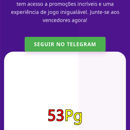
tem acesso a promoções incríveis e uma
experiência de jogo inigualável. Junte-se aos
vencedores agora!
SEGUIR NO TELEGRAM