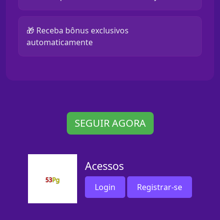
🎁 Receba bônus exclusivos
automaticamente
SEGUIR AGORA
Acessos
Login
Registrar-se