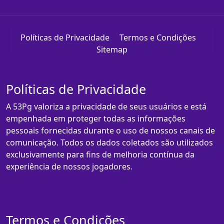
Políticas de Privacidade
Termos e Condições
Sitemap
Políticas de Privacidade
A 53Pg valoriza a privacidade de seus usuários e está
empenhada em proteger todas as informações
pessoais fornecidas durante o uso de nossos canais de
comunicação. Todos os dados coletados são utilizados
exclusivamente para fins de melhoria contínua da
experiência de nossos jogadores.
Termos e Condições