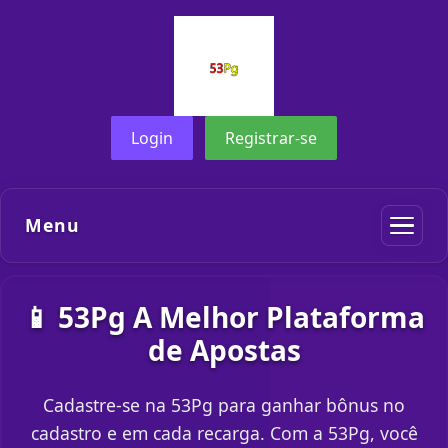
Login
Registrar-se
Menu
📱 53Pg A Melhor Plataforma
de Apostas
Cadastre-se na 53Pg para ganhar bônus no
cadastro e em cada recarga. Com a 53Pg, você