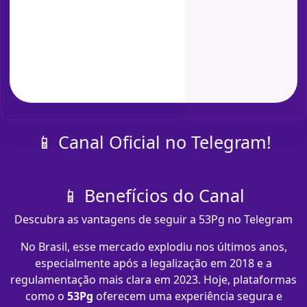
📱 Canal Oficial no Telegram!
📱 Benefícios do Canal
Descubra as vantagens de seguir a 53Pg no Telegram
No Brasil, esse mercado explodiu nos últimos anos,
especialmente após a legalização em 2018 e a
regulamentação mais clara em 2023. Hoje, plataformas
como o
53Pg
oferecem uma experiência segura e