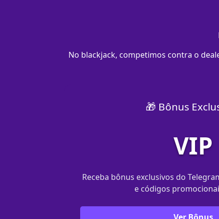
No blackjack, competimos contra o deale
🎁 Bônus Exclu
VIP
Receba bônus exclusivos do Telegra
e códigos promocionai
Ver Bônus