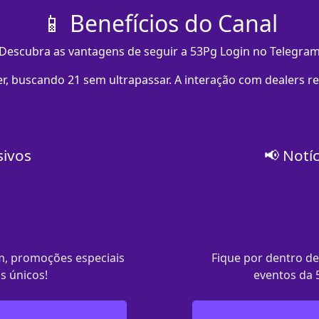
📱 Benefícios do Canal
Descubra as vantagens de seguir a 53Pg Login no Telegra
r, buscando 21 sem ultrapassar. A interação com dealers r
sivos
📢 Notí
m, promoções especiais
Fique por dentro d
s únicos!
eventos da 