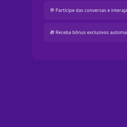
💬 Participe das conversas e interaj
🎁 Receba bônus exclusivos autom