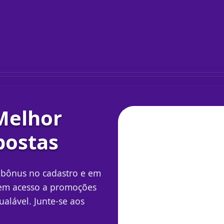
Melhor
postas
 bônus no cadastro e em
tem acesso a promoções
ualável. Junte-se aos