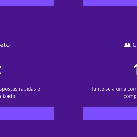
reto
👥 
t
espostas rápidas e
Junte-se a uma com
lizado!
compa
e