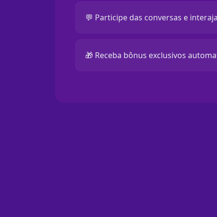
💬 Participe das conversas e interaj
🎁 Receba bônus exclusivos autom