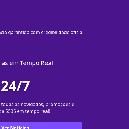
a garantida com credibilidade oficial.
cias em Tempo Real
24/7
e todas as novidades, promoções e
da 5536 em tempo real!
Ver Notícias