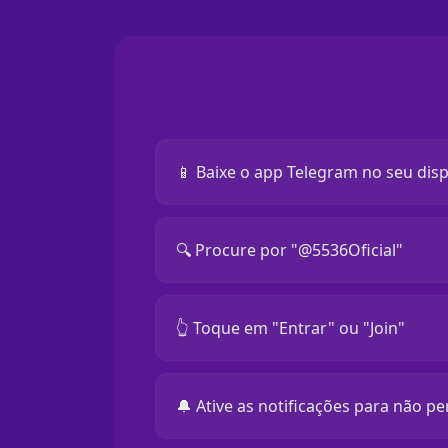
📱 Baixe o app Telegram no seu disp
🔍 Procure por "@5536Oficial"
👆 Toque em "Entrar" ou "Join"
🔔 Ative as notificações para não p