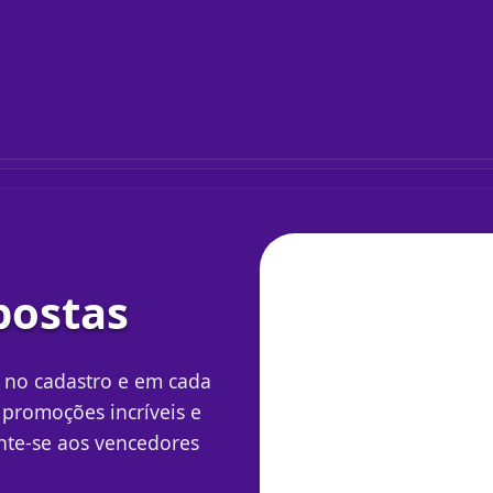
postas
 no cadastro e em cada
 promoções incríveis e
unte-se aos vencedores