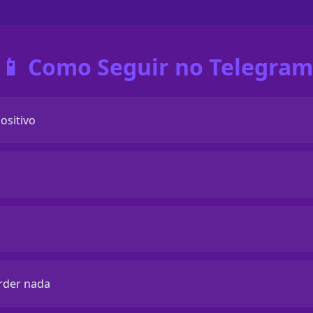
📱 Como Seguir no Telegram
ositivo
erder nada