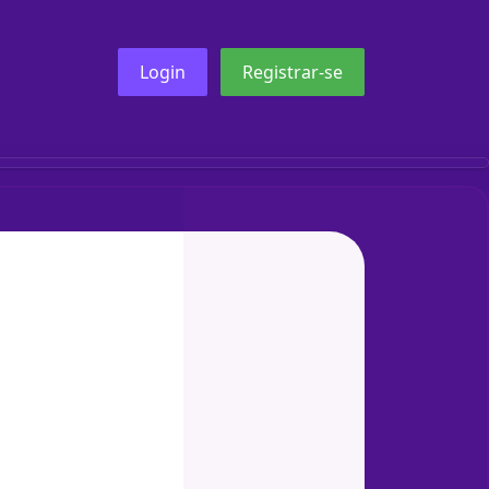
Login
Registrar-se