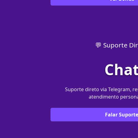
💬 Suporte Di
Cha
Suporte direto via Telegram, r
atendimento persona
Falar Suport