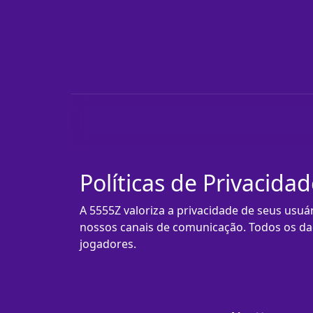
Políticas de Privacida
A 5555Z valoriza a privacidade de seus usu
nossos canais de comunicação. Todos os dad
jogadores.