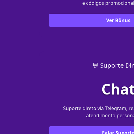
e códigos promocionai
Ver Bônus
💬 Suporte Di
Cha
Suporte direto via Telegram, r
atendimento persona
Falar Suport