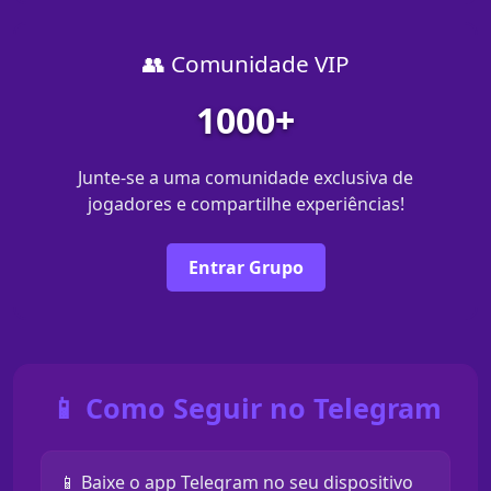
👥 Comunidade VIP
1000+
Junte-se a uma comunidade exclusiva de
jogadores e compartilhe experiências!
Entrar Grupo
📱 Como Seguir no Telegram
📱 Baixe o app Telegram no seu dispositivo