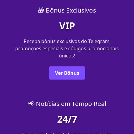
🎁 Bônus Exclusivos
VIP
Receba bônus exclusivos do Telegram,
promoções especiais e códigos promocionais
únicos!
Ver Bônus
📢 Notícias em Tempo Real
24/7