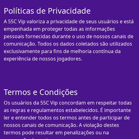
Políticas de Privacidade
A 55C Vip valoriza a privacidade de seus usuários e está
empenhada em proteger todas as informações
pessoais fornecidas durante o uso de nossos canais de
comunicação. Todos os dados coletados são utilizados
exclusivamente para fins de melhoria contínua da
experiência de nossos jogadores.
Termos e Condições
Os usuários da 55C Vip concordam em respeitar todas
as regras e regulamentos estabelecidos. É importante
ler e entender todos os termos antes de participar de
nossos canais de comunicação. A violação destes
termos pode resultar em penalizações ou na