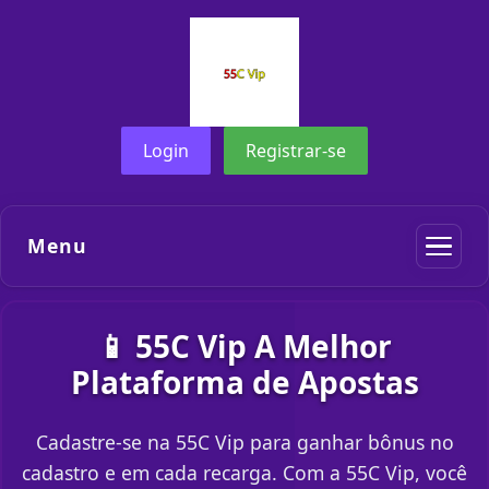
Login
Registrar-se
Menu
📱 55C Vip A Melhor
Plataforma de Apostas
Cadastre-se na 55C Vip para ganhar bônus no
cadastro e em cada recarga. Com a 55C Vip, você