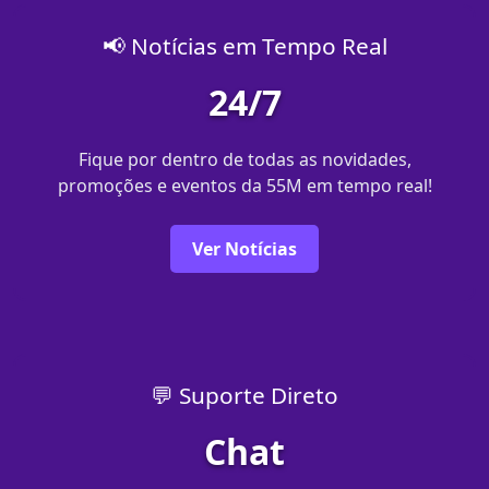
📢 Notícias em Tempo Real
24/7
Fique por dentro de todas as novidades,
promoções e eventos da 55M em tempo real!
Ver Notícias
💬 Suporte Direto
Chat