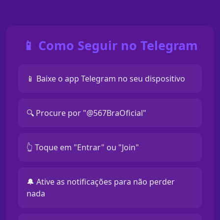
📱 Como Seguir no Telegram
📱 Baixe o app Telegram no seu dispositivo
🔍 Procure por "@567BraOficial"
👆 Toque em "Entrar" ou "Join"
🔔 Ative as notificações para não perder
nada