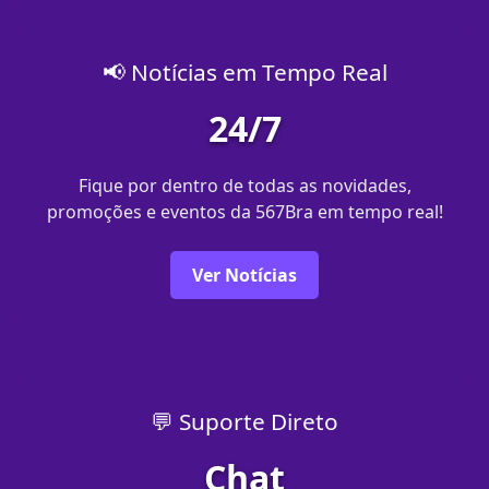
📢 Notícias em Tempo Real
24/7
Fique por dentro de todas as novidades,
promoções e eventos da 567Bra em tempo real!
Ver Notícias
💬 Suporte Direto
Chat