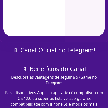
📱 Canal Oficial no Telegram!
📱 Benefícios do Canal
Descubra as vantagens de seguir a 57Game no
Telegram
Para dispositivos Apple, o aplicativo é compatível com
iOS 12.0 ou superior. Esta versão garante
compatibilidade com iPhone 5s e modelos mais