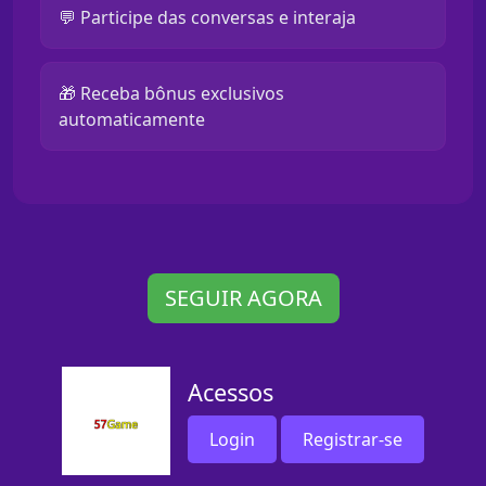
💬 Participe das conversas e interaja
🎁 Receba bônus exclusivos
automaticamente
SEGUIR AGORA
Acessos
Login
Registrar-se