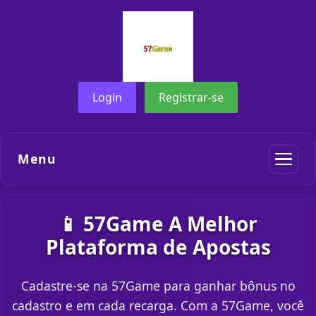
Login
Registrar-se
Menu
📱 57Game A Melhor
Plataforma de Apostas
Cadastre-se na 57Game para ganhar bônus no
cadastro e em cada recarga. Com a 57Game, você