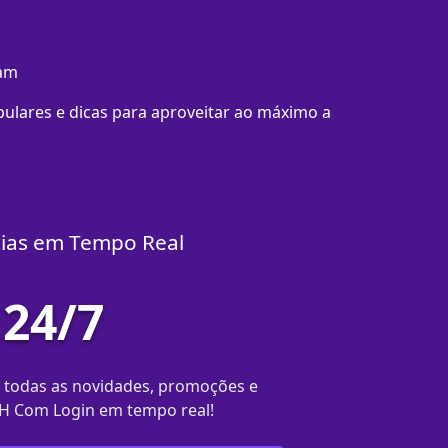
ram
pulares e dicas para aproveitar ao máximo a
cias em Tempo Real
24/7
e todas as novidades, promoções e
H Com Login em tempo real!