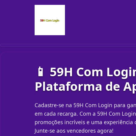
📱 59H Com Logi
Plataforma de A
Cadastre-se na 59H Com Login para gan
em cada recarga. Com a 59H Com Login,
promoções incríveis e uma experiência d
Junte-se aos vencedores agora!