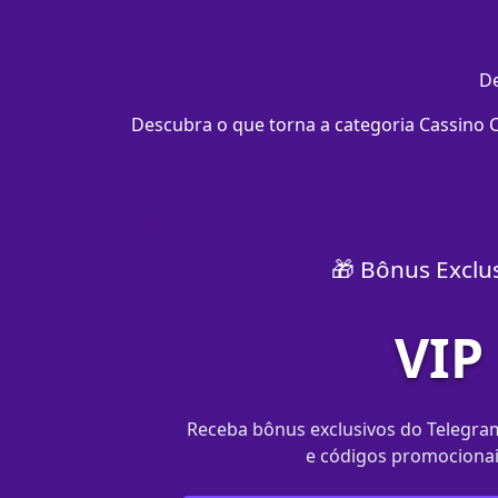
De
Descubra o que torna a categoria Cassino C
🎁 Bônus Exclu
VIP
Receba bônus exclusivos do Telegra
e códigos promocionai