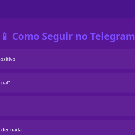
📱 Como Seguir no Telegram
ositivo
cial"
erder nada