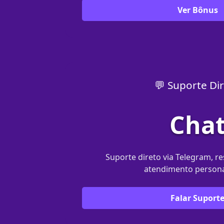
Ver Bônus
💬 Suporte Di
Cha
Suporte direto via Telegram, r
atendimento persona
Falar Suport