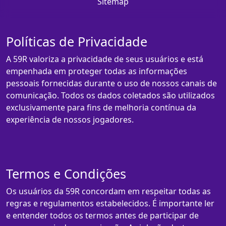
Sitemap
Políticas de Privacidade
A 59R valoriza a privacidade de seus usuários e está
empenhada em proteger todas as informações
pessoais fornecidas durante o uso de nossos canais de
comunicação. Todos os dados coletados são utilizados
exclusivamente para fins de melhoria contínua da
experiência de nossos jogadores.
Termos e Condições
Os usuários da 59R concordam em respeitar todas as
regras e regulamentos estabelecidos. É importante ler
e entender todos os termos antes de participar de