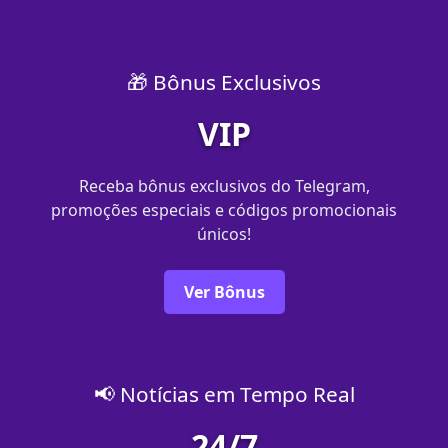
🎁 Bônus Exclusivos
VIP
Receba bônus exclusivos do Telegram,
promoções especiais e códigos promocionais
únicos!
Ver Bônus
📢 Notícias em Tempo Real
24/7