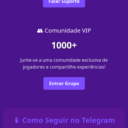
Falar Suporte
👥 Comunidade VIP
1000+
Junte-se a uma comunidade exclusiva de
jogadores e compartilhe experiências!
Entrar Grupo
📱 Como Seguir no Telegram