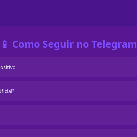
📱 Como Seguir no Telegram
ositivo
icial"