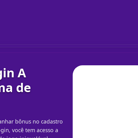
in A
ma de
anhar bônus no cadastro
in, você tem acesso a