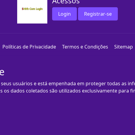
Acessos
Login
Registrar-se
Políticas de Privacidade
Termos e Condições
Sitemap
de
e seus usuários e está empenhada em proteger todas as in
 os dados coletados são utilizados exclusivamente para fi