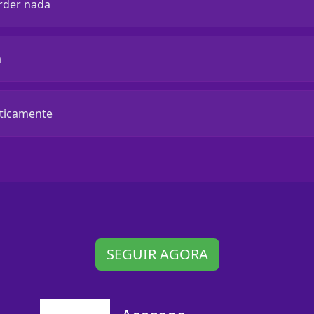
erder nada
a
aticamente
SEGUIR AGORA