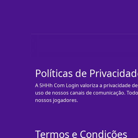
Políticas de Privacida
A 5HHh Com Login valoriza a privacidade d
uso de nossos canais de comunicação. Todos
nossos jogadores.
Termos e Condições