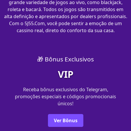
grande variedade de jogos ao vivo, como blackjack,
roleta e bacará. Todos os jogos são transmitidos em
alta definição e apresentados por dealers profissionais.
Com o 5J55.Com, você pode sentir a emoção de um
cassino real, direto do conforto da sua casa.
🎁 Bônus Exclusivos
VIP
Receba bônus exclusivos do Telegram,
promoções especiais e códigos promocionais
únicos!
Ver Bônus