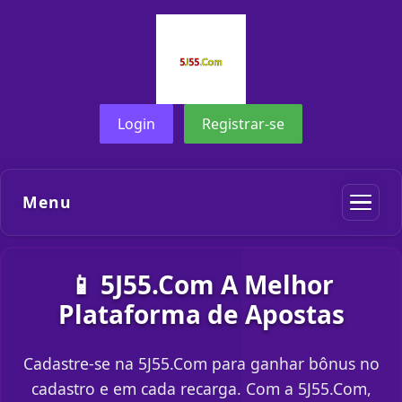
Login
Registrar-se
Menu
📱 5J55.Com A Melhor
Plataforma de Apostas
Cadastre-se na 5J55.Com para ganhar bônus no
cadastro e em cada recarga. Com a 5J55.Com,