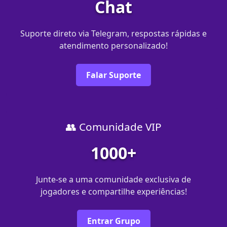
Chat
Suporte direto via Telegram, respostas rápidas e
atendimento personalizado!
Falar Suporte
👥 Comunidade VIP
1000+
Junte-se a uma comunidade exclusiva de
jogadores e compartilhe experiências!
Entrar Grupo