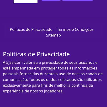
Políticas de Privacidade
Termos e Condições
Sitemap
Políticas de Privacidade
A 5J55.Com valoriza a privacidade de seus usuários e
está empenhada em proteger todas as informações
pessoais fornecidas durante o uso de nossos canais de
comunicação. Todos os dados coletados são utilizados
exclusivamente para fins de melhoria contínua da
experiência de nossos jogadores.