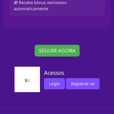
🎁 Receba bônus exclusivos
automaticamente
SEGUIR AGORA
Acessos
Login
Registrar-se