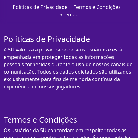
Políticas de Privacidade
Termos e Condições
Sitemap
Políticas de Privacidade
A 5U valoriza a privacidade de seus usuários e está
empenhada em proteger todas as informações
pessoais fornecidas durante o uso de nossos canais de
comunicação. Todos os dados coletados são utilizados
exclusivamente para fins de melhoria contínua da
experiência de nossos jogadores.
Termos e Condições
Os usuários da 5U concordam em respeitar todas as
regras e regulamentos estabelecidos. É importante ler