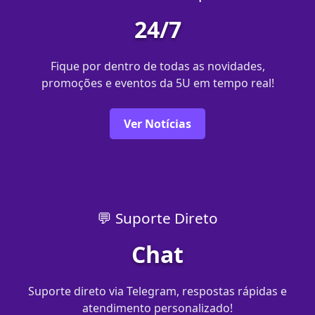
24/7
Fique por dentro de todas as novidades,
promoções e eventos da 5U em tempo real!
Ver Notícias
💬 Suporte Direto
Chat
Suporte direto via Telegram, respostas rápidas e
atendimento personalizado!