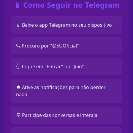
📱 Como Seguir no Telegram
📱 Baixe o app Telegram no seu dispositivo
🔍 Procure por "@5UOficial"
👆 Toque em "Entrar" ou "Join"
🔔 Ative as notificações para não perder
nada
💬 Participe das conversas e interaja