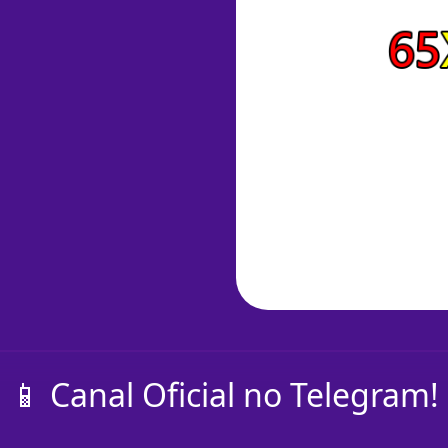
📱 Canal Oficial no Telegram!