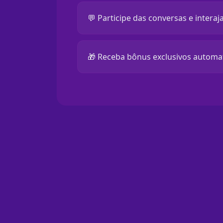
💬 Participe das conversas e interaj
🎁 Receba bônus exclusivos autom