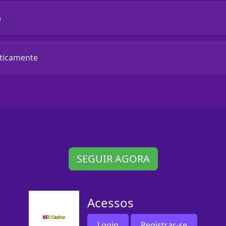
a
aticamente
SEGUIR AGORA
Acessos
Login
Registrar-se