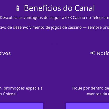
📱 Benefícios do Canal
Descubra as vantagens de seguir a 65X Casino no Telegra
ivo de desenvolvimento de jogos de cassino — sempre prior
sivos
📢 Notí
m, promoções especiais
Fique por dentro d
s únicos!
eventos da 