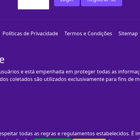
Políticas de Privacidade
Termos e Condições
Sitemap
de
s usuários e está empenhada em proteger todas as informaç
os coletados são utilizados exclusivamente para fins de m
peitar todas as regras e regulamentos estabelecidos. É i