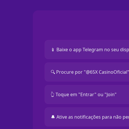
📱 Baixe o app Telegram no seu disp
🔍 Procure por "@65X CasinoOficial
👆 Toque em "Entrar" ou "Join"
🔔 Ative as notificações para não p