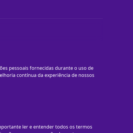
ões pessoais fornecidas durante o uso de
elhoria contínua da experiência de nossos
mportante ler e entender todos os termos