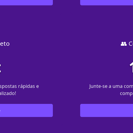
reto
👥 
t
espostas rápidas e
Junte-se a uma com
lizado!
compa
e