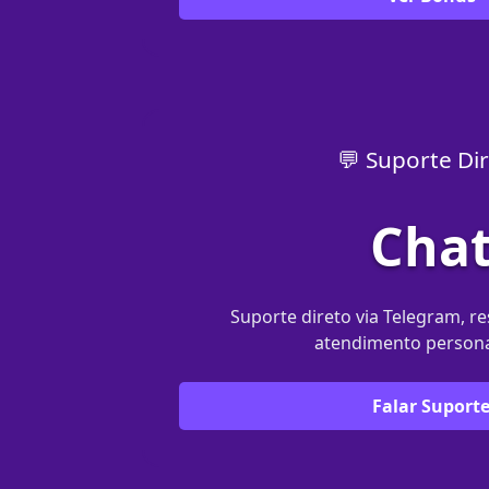
💬 Suporte Di
Cha
Suporte direto via Telegram, r
atendimento persona
Falar Suport