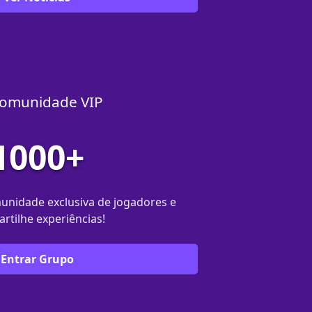
Comunidade VIP
1000+
unidade exclusiva de jogadores e
rtilhe experiências!
Entrar Grupo