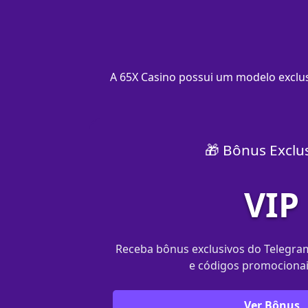
A 65X Casino possui um modelo exclus
🎁 Bônus Exclu
VIP
Receba bônus exclusivos do Telegra
e códigos promocionai
Ver Bônus