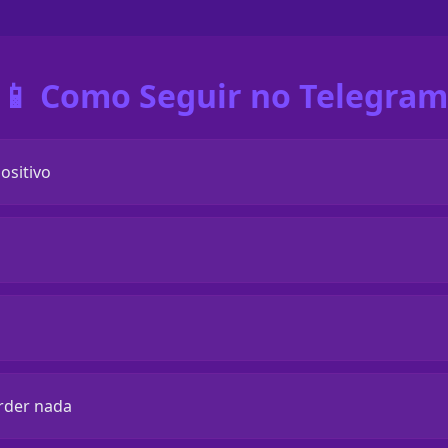
📱 Como Seguir no Telegram
ositivo
erder nada