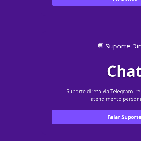
💬 Suporte Di
Cha
Suporte direto via Telegram, r
atendimento persona
Falar Suport