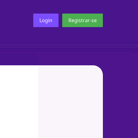
Login
Registrar-se