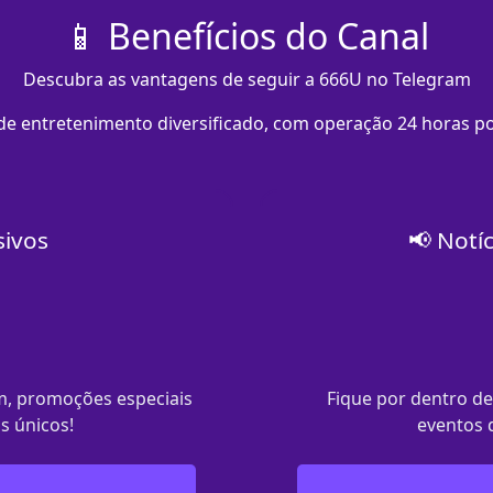
📱 Benefícios do Canal
Descubra as vantagens de seguir a 666U no Telegram
e entretenimento diversificado, com operação 24 horas po
sivos
📢 Notí
m, promoções especiais
Fique por dentro d
s únicos!
eventos 