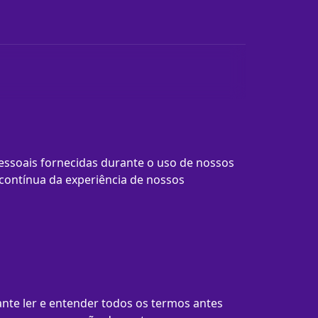
essoais fornecidas durante o uso de nossos
 contínua da experiência de nossos
nte ler e entender todos os termos antes