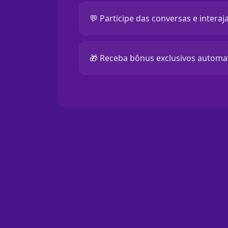
💬 Participe das conversas e interaj
🎁 Receba bônus exclusivos autom