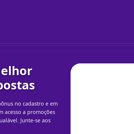
Melhor
postas
bônus no cadastro e em
em acesso a promoções
ualável. Junte-se aos