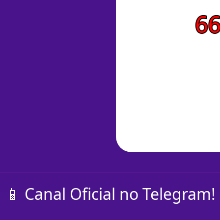
📱 Canal Oficial no Telegram!