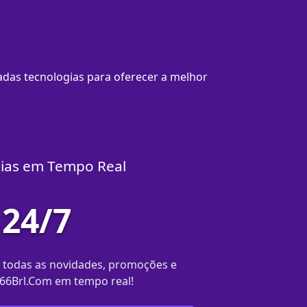
adas tecnologias para oferecer a melhor
cias em Tempo Real
24/7
e todas as novidades, promoções e
 66Brl.Com em tempo real!