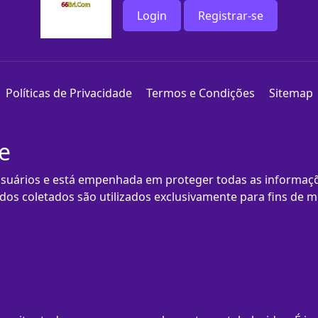
Login
Registrar-se
Políticas de Privacidade
Termos e Condições
Sitemap
de
 usuários e está empenhada em proteger todas as informaç
os coletados são utilizados exclusivamente para fins de m