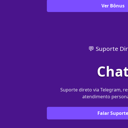
Ver Bônus
💬 Suporte Di
Cha
Suporte direto via Telegram, r
atendimento persona
Falar Suport