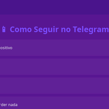
📱 Como Seguir no Telegram
ositivo
erder nada