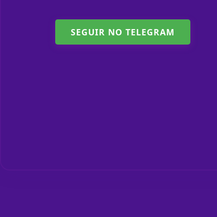
SEGUIR NO TELEGRAM