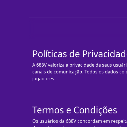
Políticas de Privacida
A 688V valoriza a privacidade de seus usuá
canais de comunicação. Todos os dados cole
jogadores.
Termos e Condições
Os usuários da 688V concordam em respeitar