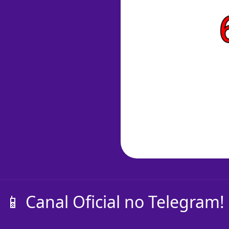
📱 Canal Oficial no Telegram!