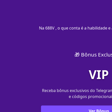
Na 688V , o que conta é a habilidade e
🎁 Bônus Exclu
VIP
Receba bônus exclusivos do Telegra
e códigos promocionai
Ver Bônus