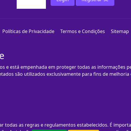
Políticas de Privacidade
Termos e Condições
Sitemap
de
rios e está empenhada em proteger todas as informações p
tados são utilizados exclusivamente para fins de melhoria
 todas as regras e regulamentos estabelecidos. É importa