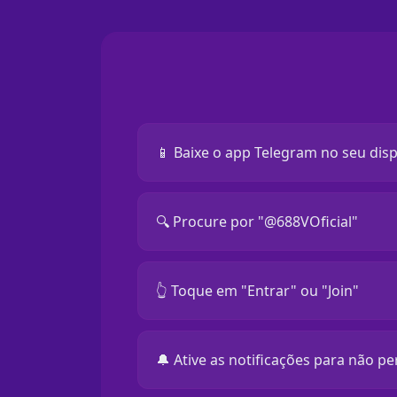
📱 Baixe o app Telegram no seu disp
🔍 Procure por "@688VOficial"
👆 Toque em "Entrar" ou "Join"
🔔 Ative as notificações para não p