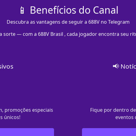
📱 Benefícios do Canal
Descubra as vantagens de seguir a 688V no Telegram
 a sorte — com a 688V Brasil , cada jogador encontra seu ri
sivos
📢 Notí
m, promoções especiais
Fique por dentro d
s únicos!
eventos 