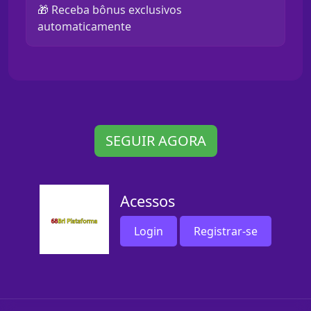
🎁 Receba bônus exclusivos
automaticamente
SEGUIR AGORA
Acessos
Login
Registrar-se