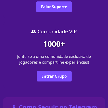
Falar Suporte
👥 Comunidade VIP
1000+
Junte-se a uma comunidade exclusiva de
jogadores e compartilhe experiências!
Entrar Grupo
📱 Como Seguir no Telegram