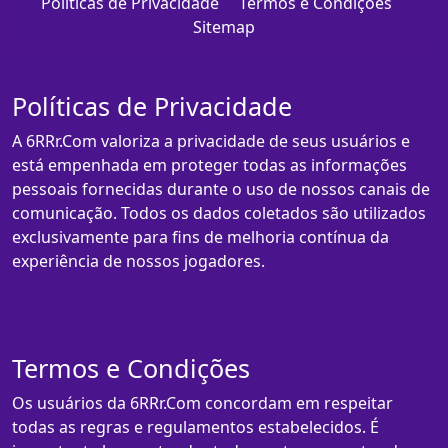
Políticas de Privacidade
Termos e Condições
Sitemap
Políticas de Privacidade
A 6RRr.Com valoriza a privacidade de seus usuários e
está empenhada em proteger todas as informações
pessoais fornecidas durante o uso de nossos canais de
comunicação. Todos os dados coletados são utilizados
exclusivamente para fins de melhoria contínua da
experiência de nossos jogadores.
Termos e Condições
Os usuários da 6RRr.Com concordam em respeitar
todas as regras e regulamentos estabelecidos. É