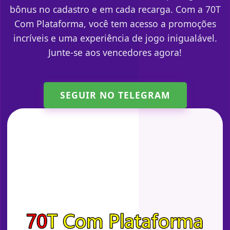
bônus no cadastro e em cada recarga. Com a 70T
Com Plataforma, você tem acesso a promoções
incríveis e uma experiência de jogo inigualável.
Junte-se aos vencedores agora!
SEGUIR NO TELEGRAM