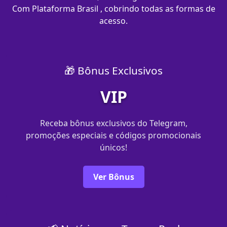
Com Plataforma Brasil , cobrindo todas as formas de
acesso.
🎁 Bônus Exclusivos
VIP
Receba bônus exclusivos do Telegram,
promoções especiais e códigos promocionais
únicos!
Ver Bônus