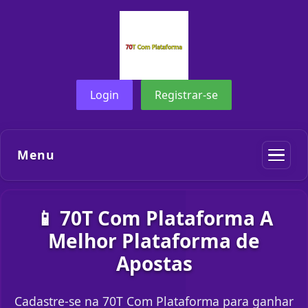
Login
Registrar-se
Menu
📱 70T Com Plataforma A
Melhor Plataforma de
Apostas
Cadastre-se na 70T Com Plataforma para ganhar