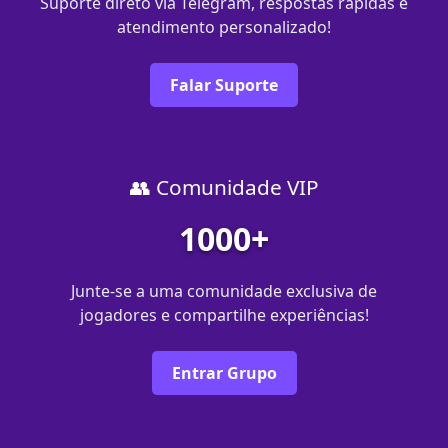
Suporte direto via Telegram, respostas rápidas e
atendimento personalizado!
Falar Suporte
👥 Comunidade VIP
1000+
Junte-se a uma comunidade exclusiva de
jogadores e compartilhe experiências!
Entrar Grupo