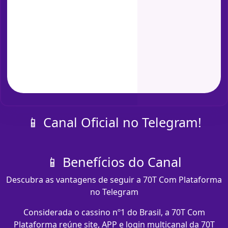
📱 Canal Oficial no Telegram!
📱 Benefícios do Canal
Descubra as vantagens de seguir a 70T Com Plataforma
no Telegram
Considerada o cassino nº1 do Brasil, a 70T Com
Plataforma reúne site, APP e login multicanal da 70T