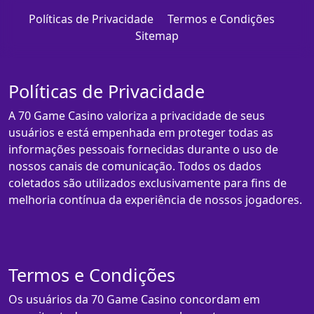
Políticas de Privacidade
Termos e Condições
Sitemap
Políticas de Privacidade
A 70 Game Casino valoriza a privacidade de seus
usuários e está empenhada em proteger todas as
informações pessoais fornecidas durante o uso de
nossos canais de comunicação. Todos os dados
coletados são utilizados exclusivamente para fins de
melhoria contínua da experiência de nossos jogadores.
Termos e Condições
Os usuários da 70 Game Casino concordam em