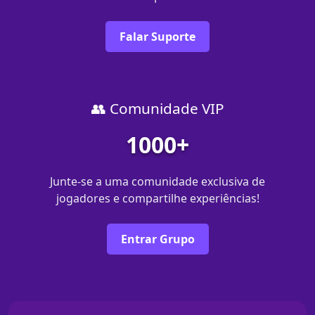
Falar Suporte
👥 Comunidade VIP
1000+
Junte-se a uma comunidade exclusiva de
jogadores e compartilhe experiências!
Entrar Grupo