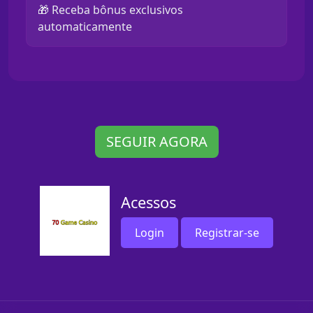
🎁 Receba bônus exclusivos
automaticamente
SEGUIR AGORA
Acessos
Login
Registrar-se