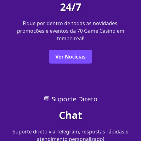
24/7
Fique por dentro de todas as novidades,
promoções e eventos da 70 Game Casino em
tempo real!
Ver Notícias
💬 Suporte Direto
Chat
Suporte direto via Telegram, respostas rápidas e
atendimento personalizado!