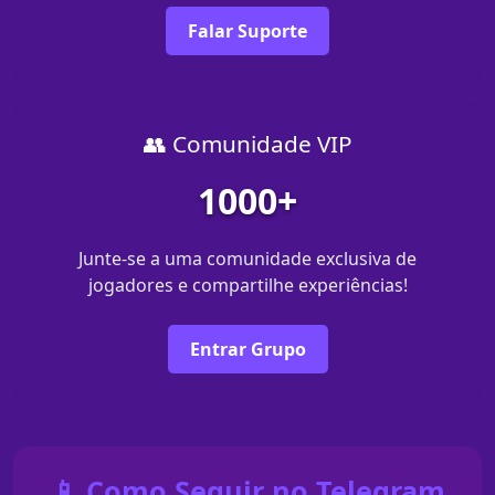
Falar Suporte
👥 Comunidade VIP
1000+
Junte-se a uma comunidade exclusiva de
jogadores e compartilhe experiências!
Entrar Grupo
📱 Como Seguir no Telegram