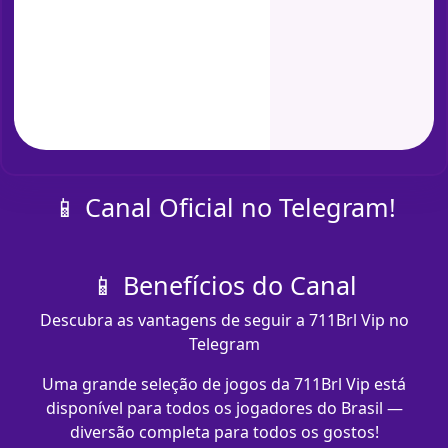
📱 Canal Oficial no Telegram!
📱 Benefícios do Canal
Descubra as vantagens de seguir a 711Brl Vip no
Telegram
Uma grande seleção de jogos da 711Brl Vip está
disponível para todos os jogadores do Brasil —
diversão completa para todos os gostos!