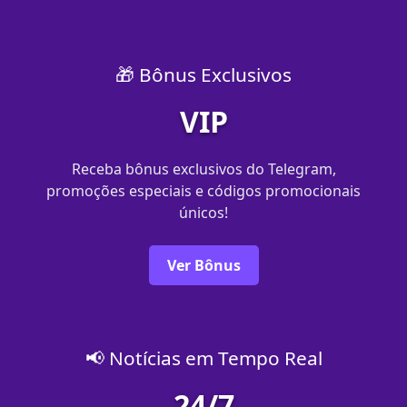
🎁 Bônus Exclusivos
VIP
Receba bônus exclusivos do Telegram,
promoções especiais e códigos promocionais
únicos!
Ver Bônus
📢 Notícias em Tempo Real
24/7