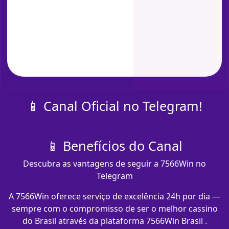
📱 Canal Oficial no Telegram!
📱 Benefícios do Canal
Descubra as vantagens de seguir a 7566Win no
Telegram
A 7566Win oferece serviço de excelência 24h por dia —
sempre com o compromisso de ser o melhor cassino
do Brasil através da plataforma 7566Win Brasil .