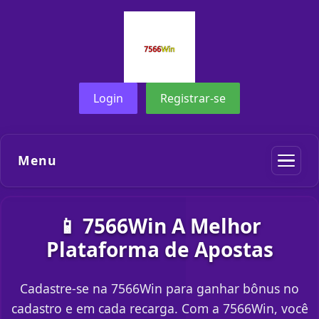
Login
Registrar-se
Menu
📱 7566Win A Melhor
Plataforma de Apostas
Cadastre-se na 7566Win para ganhar bônus no
cadastro e em cada recarga. Com a 7566Win, você