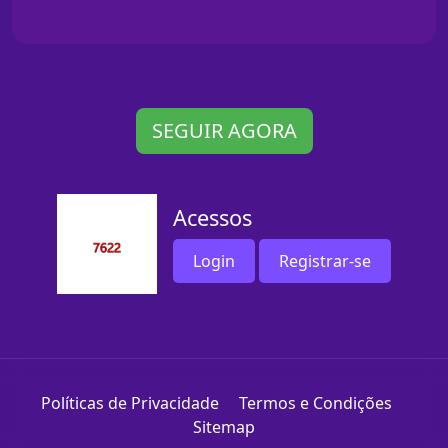
SEGUIR AGORA
Acessos
Login
Registrar-se
Políticas de Privacidade
Termos e Condições
Sitemap