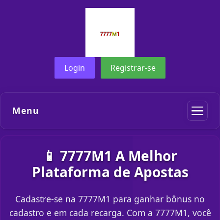
Login
Registrar-se
Menu
📱 7777M1 A Melhor
Plataforma de Apostas
Cadastre-se na 7777M1 para ganhar bônus no
cadastro e em cada recarga. Com a 7777M1, você