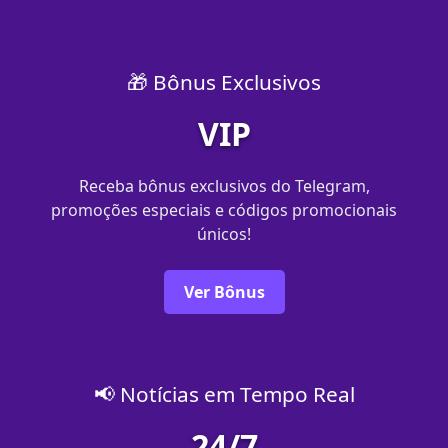
🎁 Bônus Exclusivos
VIP
Receba bônus exclusivos do Telegram,
promoções especiais e códigos promocionais
únicos!
Ver Bônus
📢 Notícias em Tempo Real
24/7