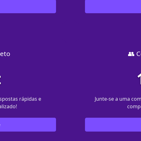
reto
👥 
t
espostas rápidas e
Junte-se a uma com
lizado!
compa
e