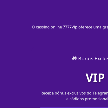
O cassino online 7777Vip oferece uma gra
🎁 Bônus Exclu
VIP
Receba bônus exclusivos do Telegra
e códigos promocionai