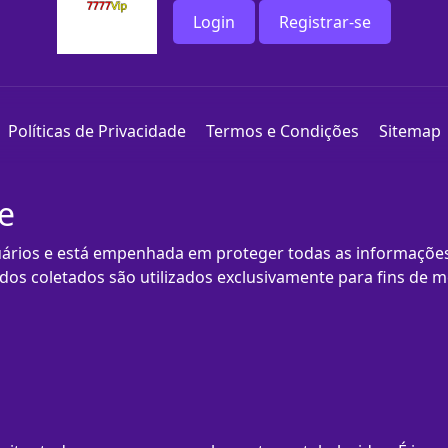
Login
Registrar-se
Políticas de Privacidade
Termos e Condições
Sitemap
de
suários e está empenhada em proteger todas as informaçõe
os coletados são utilizados exclusivamente para fins de m