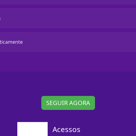
a
aticamente
SEGUIR AGORA
Acessos