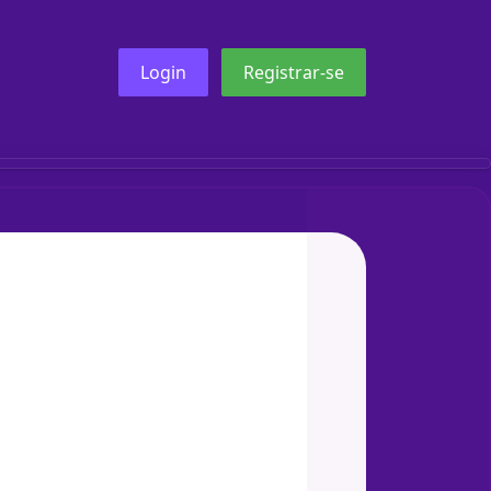
Login
Registrar-se