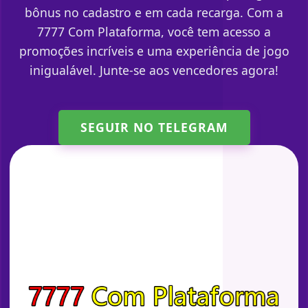
bônus no cadastro e em cada recarga. Com a
7777 Com Plataforma, você tem acesso a
promoções incríveis e uma experiência de jogo
inigualável. Junte-se aos vencedores agora!
SEGUIR NO TELEGRAM