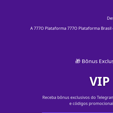
Des
A 777O Plataforma 777O Plataforma Brasil 
🎁 Bônus Exclu
VIP
Receba bônus exclusivos do Telegra
e códigos promocionai