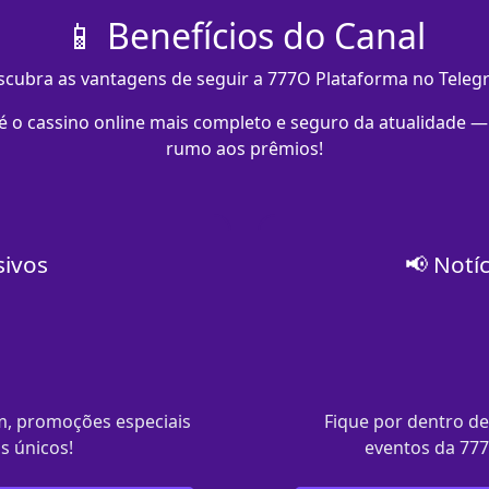
📱 Benefícios do Canal
cubra as vantagens de seguir a 777O Plataforma no Tele
é o cassino online mais completo e seguro da atualidade —
rumo aos prêmios!
sivos
📢 Notí
m, promoções especiais
Fique por dentro d
s únicos!
eventos da 777