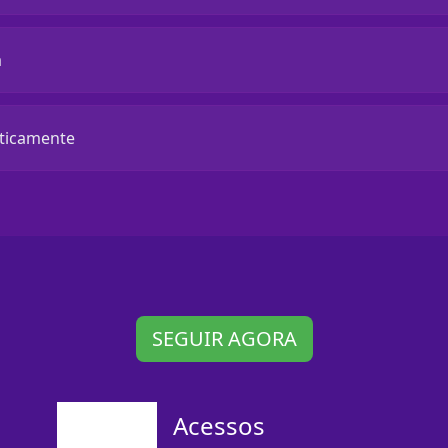
a
aticamente
SEGUIR AGORA
Acessos