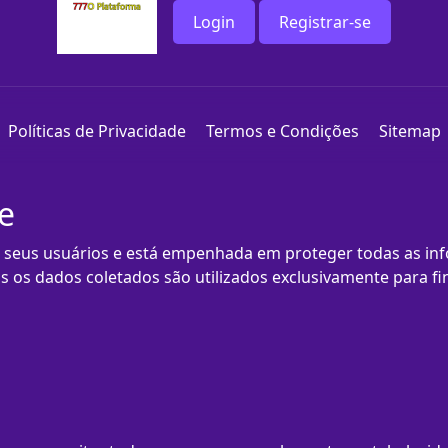
Login
Registrar-se
Políticas de Privacidade
Termos e Condições
Sitemap
de
e seus usuários e está empenhada em proteger todas as in
 os dados coletados são utilizados exclusivamente para fi