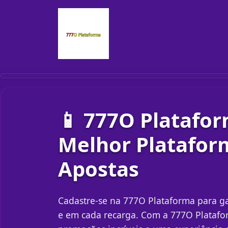
📱 777O Platafo
Melhor Platafor
Apostas
Cadastre-se na 777O Plataforma para g
e em cada recarga. Com a 777O Platafo