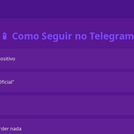
📱 Como Seguir no Telegram
ositivo
icial"
erder nada