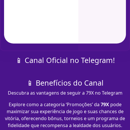
📱 Canal Oficial no Telegram!
📱 Benefícios do Canal
Descubra as vantagens de seguir a 79X no Telegram
Explore como a categoria ‘Promoções’ da
79X
pode
maximizar sua experiência de jogo e suas chances de
vitória, oferecendo bônus, torneios e um programa de
fidelidade que recompensa a lealdade dos usuários.