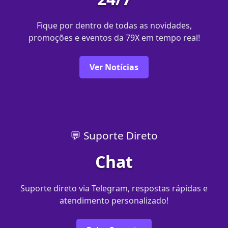
Fique por dentro de todas as novidades,
promoções e eventos da 79X em tempo real!
Ver Notícias
💬 Suporte Direto
Chat
Suporte direto via Telegram, respostas rápidas e
atendimento personalizado!