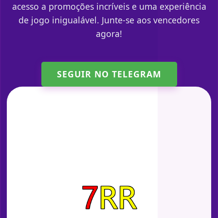
acesso a promoções incríveis e uma experiência
de jogo inigualável. Junte-se aos vencedores
agora!
SEGUIR NO TELEGRAM