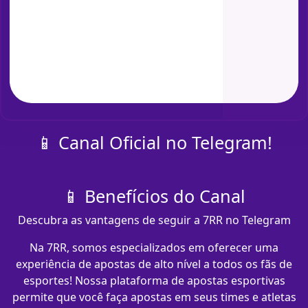
📱 Canal Oficial no Telegram!
📱 Benefícios do Canal
Descubra as vantagens de seguir a 7RR no Telegram
Na 7RR, somos especializados em oferecer uma
experiência de apostas de alto nível a todos os fãs de
esportes! Nossa plataforma de apostas esportivas
permite que você faça apostas em seus times e atletas