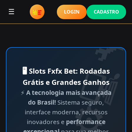
☰
LOGIN
CADASTRO
🖥 Slots Fxfx Bet: Rodadas
Grátis e Grandes Ganhos
⚡
A tecnologia mais avançada
do Brasil!
Sistema seguro,
interface moderna, recursos
inovadores e
performance
excepcional
para sua melhor