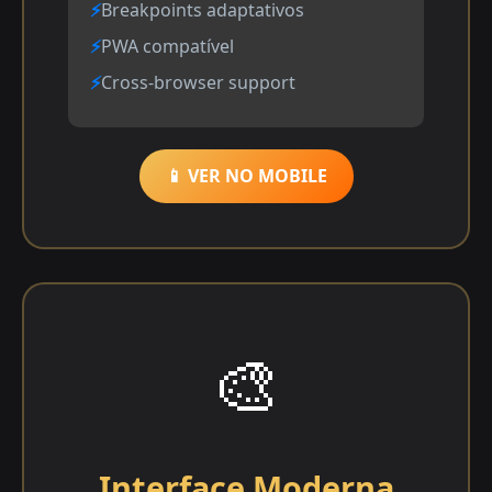
Breakpoints adaptativos
PWA compatível
Cross-browser support
📱 VER NO MOBILE
🎨
Interface Moderna